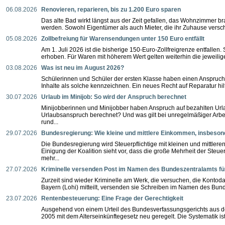
06.08.2026
Renovieren, reparieren, bis zu 1.200 Euro sparen
Das alte Bad wirkt längst aus der Zeit gefallen, das Wohnzimmer br
werden. Sowohl Eigentümer als auch Mieter, die ihr Zuhause versch
05.08.2026
Zollbefreiung für Warensendungen unter 150 Euro entfällt
Am 1. Juli 2026 ist die bisherige 150-Euro-Zollfreigrenze entfalle
erhoben. Für Waren mit höherem Wert gelten weiterhin die jeweilig
03.08.2026
Was ist neu im August 2026?
Schülerinnen und Schüler der ersten Klasse haben einen Anspruc
Inhalte als solche kennzeichnen. Ein neues Recht auf Reparatur hilft,
30.07.2026
Urlaub im Minijob: So wird der Anspruch berechnet
Minijobberinnen und Minijobber haben Anspruch auf bezahlten Urlau
Urlaubsanspruch berechnet? Und was gilt bei unregelmäßiger Arbei
rund...
29.07.2026
Bundesregierung: Wie kleine und mittlere Einkommen, insbesond
Die Bundesregierung wird Steuerpflichtige mit kleinen und mittle
Einigung der Koalition sieht vor, dass die große Mehrheit der Steue
mehr...
27.07.2026
Kriminelle versenden Post im Namen des Bundeszentralamts fü
Zurzeit sind wieder Kriminelle am Werk, die versuchen, die Kontod
Bayern (Lohi) mitteilt, versenden sie Schreiben im Namen des Bunde
23.07.2026
Rentenbesteuerung: Eine Frage der Gerechtigkeit
Ausgehend von einem Urteil des Bundesverfassungsgerichts aus d
2005 mit dem Alterseinkünftegesetz neu geregelt. Die Systematik is